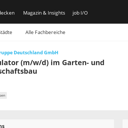
decken
Magazin & Insights
job I/O
Städte
Alle Fachbereiche
ruppe Deutschland GmbH
lator (m/w/d) im Garten- und
schaftsbau
sen
ns