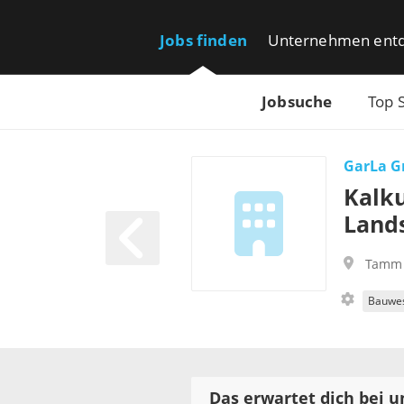
Jobs finden
Unternehmen ent
Jobsuche
Top 
GarLa G
Kalku
Land
Tamm
Bauwe
Das erwartet dich bei u