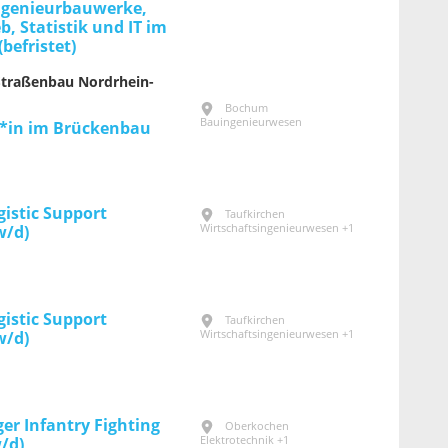
ngenieurbauwerke,
b, Statistik und IT im
befristet)
Straßenbau Nordrhein-
Bochum
Bauingenieurwesen
*in im Brückenbau
gistic Support
Taufkirchen
Wirtschaftsingenieurwesen +1
w/d)
gistic Support
Taufkirchen
Wirtschaftsingenieurwesen +1
w/d)
r Infantry Fighting
Oberkochen
Elektrotechnik +1
/d)