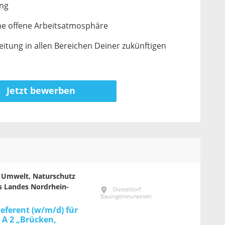
ung
ine offene Arbeitsatmosphäre
itung in allen Bereichen Deiner zukünftigen
Jetzt bewerben
r Umwelt, Naturschutz
s Landes Nordrhein-
Düsseldorf
Bauingenieurwesen
Referent (w/m/d) für
I A 2 „Brücken,