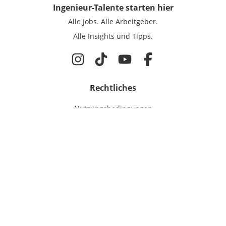
Ingenieur-Talente
starten hier
Alle Jobs.
Alle Arbeitgeber.
Alle Insights und Tipps.
Rechtliches
Nutzungsbedingungen
Datenschutz
Cookie-Einstellungen
Impressum
Für Ingenieure
Jobsuche
Für Unternehmen
Magazin & Insights
Anmelden
EmployerGate
Über uns