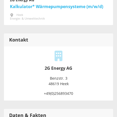
2G Energy AG
Kalkulator* Wärmepumpensysteme (m/w/d)
Heek
Energie- & Umwelttechnik
Kontakt
2G Energy AG
Benzstr. 3
48619 Heek
+49(0)256893470
Daten & Fakten