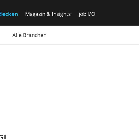
decken
Magazin & Insights
job I/O
Alle Branchen
GL