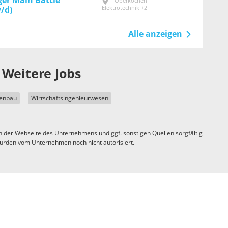
er Main Battle
Oberkochen
Elektrotechnik +2
/d)
Alle anzeigen
Weitere Jobs
enbau
Wirtschaftsingenieurwesen
n der Webseite des Unternehmens und ggf. sonstigen Quellen sorgfältig
urden vom Unternehmen noch nicht autorisiert.