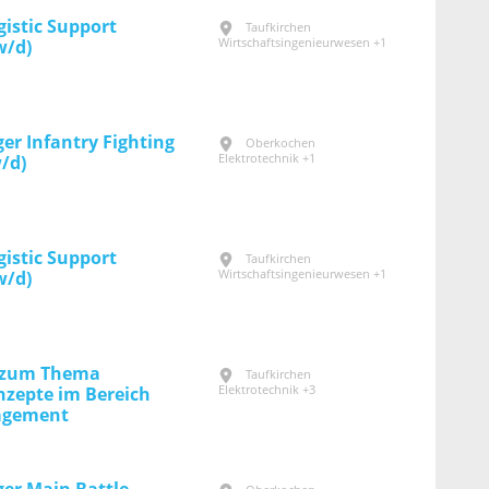
gistic Support
Taufkirchen
Wirtschaftsingenieurwesen +1
w/d)
r Infantry Fighting
Oberkochen
Elektrotechnik +1
/d)
gistic Support
Taufkirchen
Wirtschaftsingenieurwesen +1
w/d)
t zum Thema
Taufkirchen
Elektrotechnik +3
nzepte im Bereich
agement