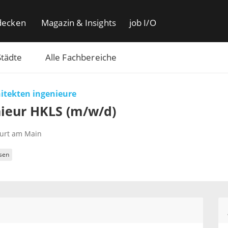
decken
Magazin & Insights
job I/O
Städte
Alle Fachbereiche
itekten ingenieure
ieur HKLS (m/w/d)
furt am Main
sen