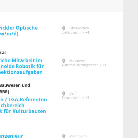
ickler Optische
Oberkochen
Elektrotechnik +4
(w/m/d)
tät
iche Mitarbeit im
Hannover
Automatisierungstechnik +3
noide Robotik für
spektionsaufgaben
 Bauwesen und
BBR)
Berlin
Elektrotechnik +3
in / TGA-Referenten
achbereich
k für Kultur­bauten
ingenieur
Mannheim