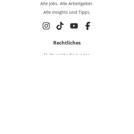
Alle Jobs.
Alle Arbeitgeber.
Alle Insights und Tipps.
Rechtliches
Nutzungsbedingungen
Datenschutz
Cookie-Einstellungen
Impressum
Für Ingenieure
Jobsuche
Für Unternehmen
Magazin & Insights
Anmelden
EmployerGate
Über uns
Ingenieur-Recruiting