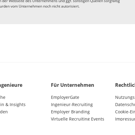
n der Webseite des Unternehmens und ggf. sonstigen Quellen sorgfältig
urden vom Unternehmen noch nicht autorisiert.
ngenieure
Für Unternehmen
Rechtli
che
EmployerGate
Nutzungs
n & Insights
Ingenieur-Recruiting
Datensch
lden
Employer Branding
Cookie-Ei
Virtuelle Recruiting Events
Impress
Kunden AGB