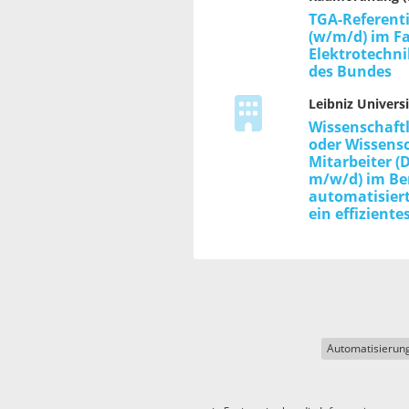
TGA-Referent
(w/m/d) im F
Elektrotechni
des Bundes
Leibniz Universi
Wissenschaftl
oder Wissensc
Mitarbeiter (
m/w/d) im Be
automatisier
ein effizient
Automatisierun