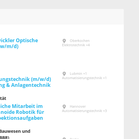
ickler Optische
Oberkochen
Elektrotechnik +4
(w/m/d)
Lubmin +1
Automatisierungstechnik +1
ungstechnik (m/w/d)
ng & Anlagentechnik
tät
iche Mitarbeit im
Hannover
Automatisierungstechnik +3
noide Robotik für
spektionsaufgaben
 Bauwesen und
BBR)