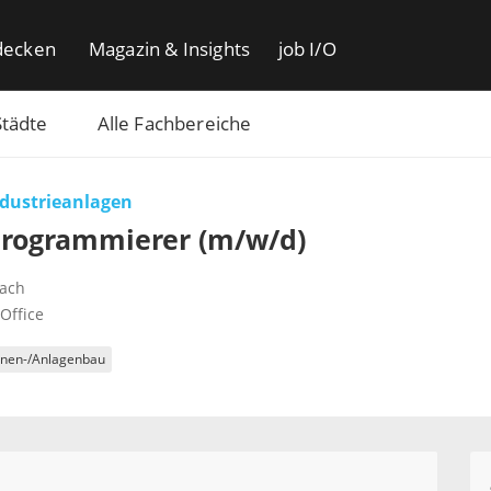
decken
Magazin & Insights
job I/O
Städte
Alle Fachbereiche
dustrieanlagen
Programmierer (m/w/d)
ach
Office
nen-/Anlagenbau