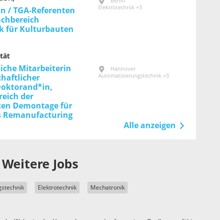
Berlin
Elektrotechnik +3
in / TGA-Referenten
achbereich
k für Kultur­bauten
tät
iche Mitarbeiterin
Hannover
Automatisierungstechnik +3
haftlicher
Doktorand*in,
reich der
ten Demontage für
es Remanufacturing
Alle anzeigen
Weitere Jobs
gstechnik
Elektrotechnik
Mechatronik