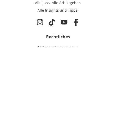
Alle Jobs.
Alle Arbeitgeber.
Alle Insights und Tipps.
Rechtliches
Nutzungsbedingungen
Datenschutz
Cookie-Einstellungen
Impressum
Für Ingenieure
Jobsuche
Für Unternehmen
Magazin & Insights
Anmelden
EmployerGate
Über uns
Ingenieur-Recruiting