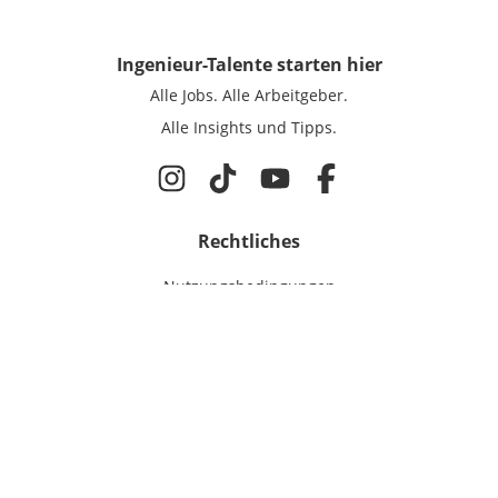
Ingenieur-Talente
starten hier
Alle Jobs.
Alle Arbeitgeber.
Alle Insights und Tipps.
Rechtliches
Nutzungsbedingungen
Datenschutz
Cookie-Einstellungen
Impressum
Für Ingenieure
Jobsuche
Für Unternehmen