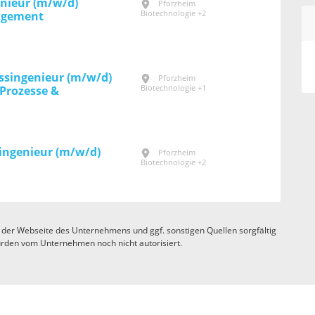
enieur (m/w/d)
Pforzheim
Biotechnologie +2
agement
essingenieur (m/w/d)
Pforzheim
Biotechnologie +1
Prozesse &
ingenieur (m/w/d)
Pforzheim
Biotechnologie +2
 der Webseite des Unternehmens und ggf. sonstigen Quellen sorgfältig
rden vom Unternehmen noch nicht autorisiert.