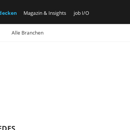
decken
Magazin & Insights
job I/O
Alle Branchen
EDES