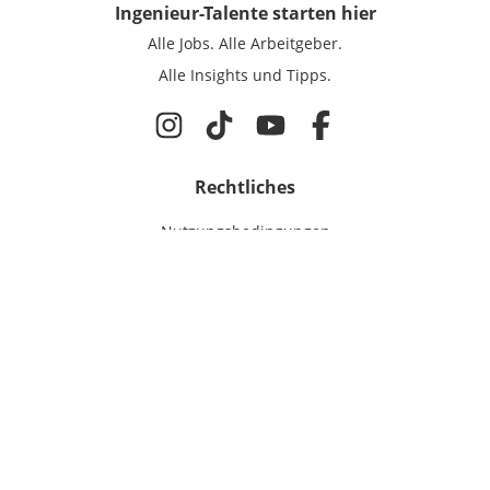
Ingenieur-Talente
starten hier
Alle Jobs.
Alle Arbeitgeber.
Alle Insights und Tipps.
Rechtliches
Nutzungsbedingungen
Datenschutz
Cookie-Einstellungen
Impressum
Für Ingenieure
Jobsuche
Für Unternehmen
Magazin & Insights
Anmelden
EmployerGate
Über uns