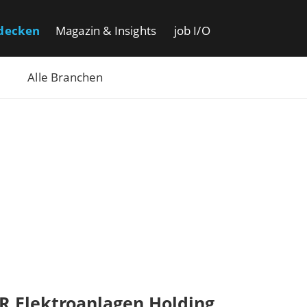
decken
Magazin & Insights
job I/O
Alle Branchen
R Elektroanlagen Holding