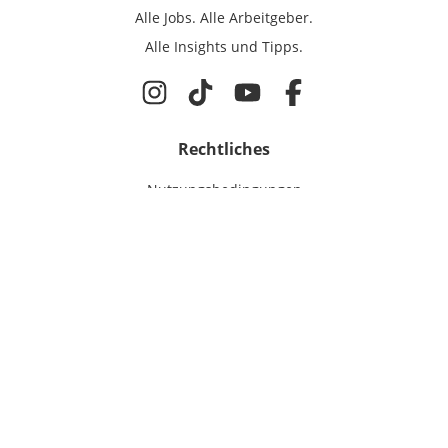
Alle Jobs.
Alle Arbeitgeber.
Alle Insights und Tipps.
Rechtliches
Nutzungsbedingungen
Datenschutz
Cookie-Einstellungen
Impressum
Für Ingenieure
Jobsuche
Für Unternehmen
Magazin & Insights
Anmelden
EmployerGate
Über uns
Ingenieur-Recruiting