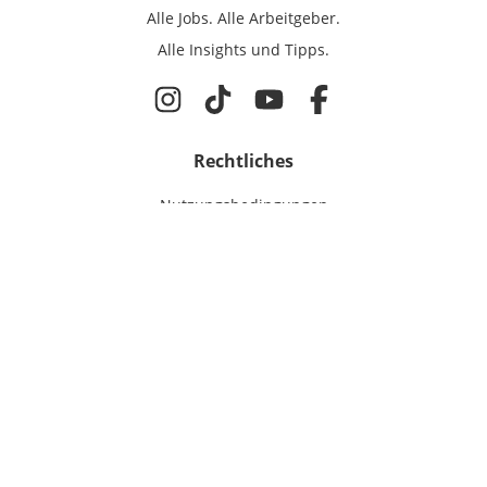
Alle Jobs.
Alle Arbeitgeber.
Alle Insights und Tipps.
Rechtliches
Nutzungsbedingungen
Datenschutz
Cookie-Einstellungen
Impressum
Für Ingenieure
Jobsuche
Für Unternehmen
Magazin & Insights
Anmelden
EmployerGate
Über uns
Ingenieur-Recruiting