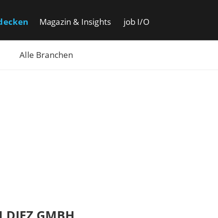
decken
Magazin & Insights
job I/O
Alle Branchen
 DIEZ GMBH