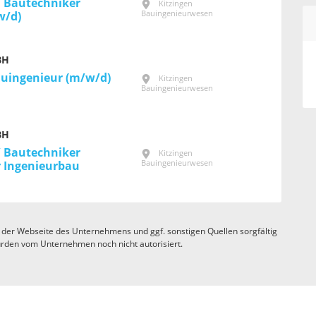
/ Bautechniker
Kitzingen
Bauingenieurwesen
w/d)
BH
auingenieur (m/w/d)
Kitzingen
Bauingenieurwesen
BH
/ Bautechniker
Kitzingen
Bauingenieurwesen
r Ingenieurbau
 der Webseite des Unternehmens und ggf. sonstigen Quellen sorgfältig
rden vom Unternehmen noch nicht autorisiert.