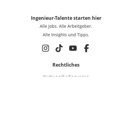
Ingenieur-Talente
starten hier
Alle Jobs.
Alle Arbeitgeber.
Alle Insights und Tipps.
Rechtliches
Nutzungsbedingungen
Datenschutz
Cookie-Einstellungen
Impressum
Für Ingenieure
Jobsuche
Für Unternehmen