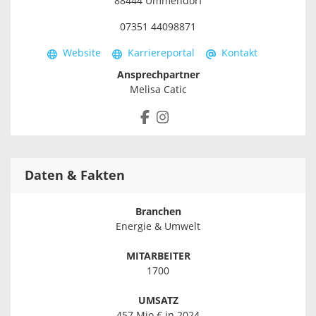
88444 Ummendorf
07351 44098871
Website
Karriereportal
Kontakt
Ansprechpartner
Melisa Catic
Daten & Fakten
Branchen
Energie & Umwelt
MITARBEITER
1700
UMSATZ
457 Mio € in 2024