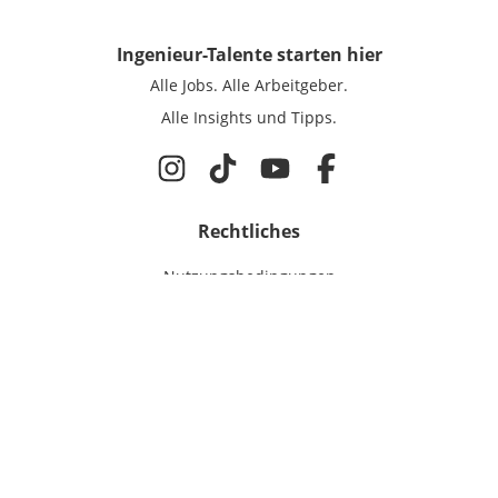
Ingenieur-Talente
starten hier
Alle Jobs.
Alle Arbeitgeber.
Alle Insights und Tipps.
Rechtliches
Nutzungsbedingungen
Datenschutz
Cookie-Einstellungen
Impressum
Für Ingenieure
Jobsuche
Für Unternehmen
Magazin & Insights