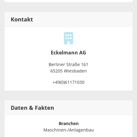
Kontakt
Eckelmann AG
Ber­li­ner Stra­ße 161
65205 Wies­ba­den
+49(0)61171030
Daten & Fakten
Branchen
Maschinen-/Anlagenbau