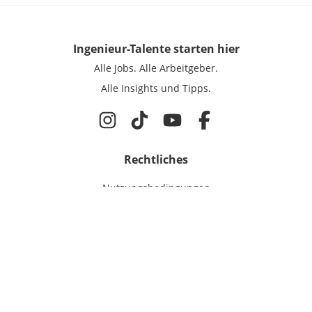
Ingenieur-Talente
starten hier
Alle Jobs.
Alle Arbeitgeber.
Alle Insights und Tipps.
Rechtliches
Nutzungsbedingungen
Datenschutz
Cookie-Einstellungen
Impressum
Für Ingenieure
Jobsuche
Für Unternehmen