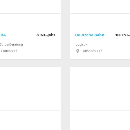
KRA
8
ING-Jobs
Deutsche Bahn
100
ING-
-Büros/Beratung
Logistik
Cottbus +5
Ansbach +47