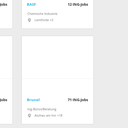
Jobs
BASF
12
ING-Jobs
Chemische Industrie
Lemförde +3
Jobs
Brunel
71
ING-Jobs
Ing-Büros/Beratung
Aschau am Inn +18