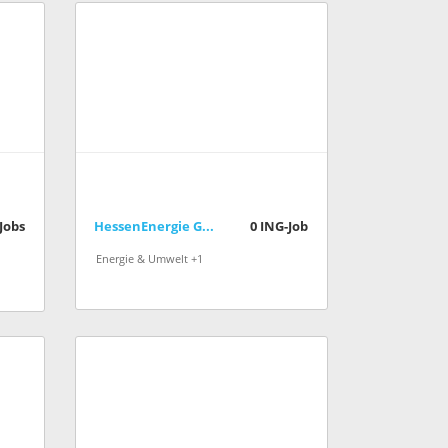
Jobs
HessenEnergie Gesellschaft für rationelle Energienutzung mbH
0
ING-Job
Energie & Umwelt +1