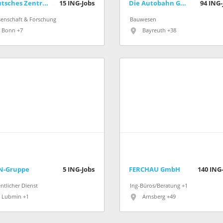
Deutsches Zentrum für Luft- und Raumfahrt (DLR)
15
ING-Jobs
Die Autobahn GmbH des Bundes
94
ING-
senschaft & Forschung
Bauwesen
Bonn +7
Bayreuth +38
N-Gruppe
5
ING-Jobs
FERCHAU GmbH
140
ING-
ntlicher Dienst
Ing-Büros/Beratung +1
Lubmin +1
Arnsberg +49