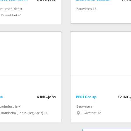
ntlicher Dienst
Bauwesen +3
Düsseldorf +1
se
6
ING-Jobs
PERI Group
12
ING-
troindustrie +1
Bauwesen
Bornheim (Rhein-Sieg-Kreis) +4
Garstedt +2