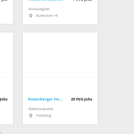
Konsumgüter
Euskirchen +4
Jobs
Rosenberger Hochfrequenztechnik GmbH & Co. KG
20
ING-Jobs
Elektroindustrie
Fridolfing