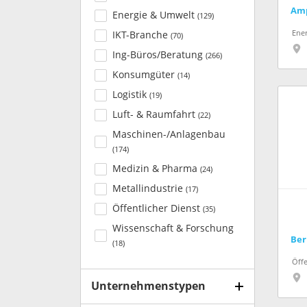
Am
Energie & Umwelt
(
129
)
Ene
IKT-Branche
(
70
)
Ing-Büros/Beratung
(
266
)
Konsumgüter
(
14
)
Logistik
(
19
)
Luft- & Raumfahrt
(
22
)
Maschinen-/Anlagenbau
(
174
)
Medizin & Pharma
(
24
)
Metallindustrie
(
17
)
Öffentlicher Dienst
(
35
)
Wissenschaft & Forschung
(
18
)
Öffe
Unternehmenstypen