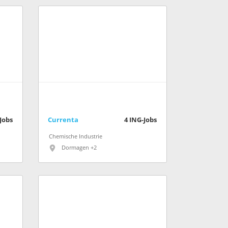
Jobs
Currenta
4
ING-Jobs
Chemische Industrie
Dormagen +2