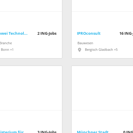
Huawei Technologies
2
ING-Jobs
IPROconsult
16
ING-
-Branche
Bauwesen
Bonn +1
Bergisch Gladbach +5
Ministerium für Umwelt, Naturschutz und Verkehr des Landes Nordrhein-Westfalen
3
ING-Jobs
Münchner Stadtentwässerung
0
ING