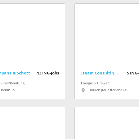
pana & Schott
13
ING-Jobs
Cteam Consulting und Anlagenbau GmbH
5
ING-
-Büros/Beratung
Energie & Umwelt
Berlin +5
Borken (Münsterland) +5