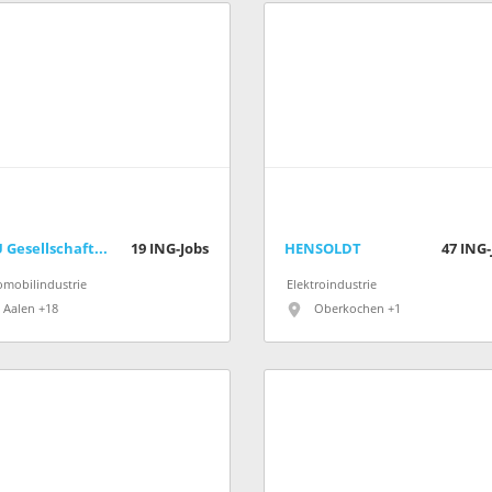
GTÜ Gesellschaft für Technische Überwachung mbH
19
ING-Jobs
HENSOLDT
47
ING-
omobilindustrie
Elektroindustrie
Aalen +18
Oberkochen +1