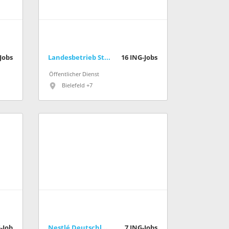
Jobs
Landesbetrieb Straßenbau Nordrhein-Westfalen
16
ING-Jobs
Öffentlicher Dienst
Bielefeld +7
-Job
Nestlé Deutschland
7
ING-Jobs