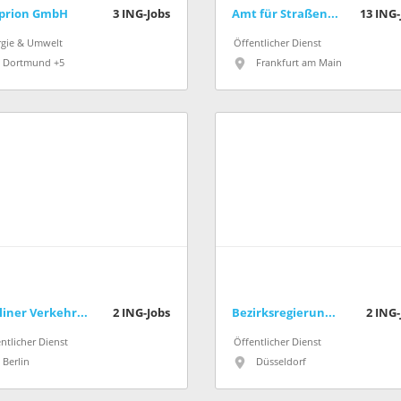
prion GmbH
3
ING-Jobs
Amt für Straßenbau und Erschließung (Stadt Frankfurt am Main)
13
ING-
rgie & Umwelt
Öffentlicher Dienst
Dortmund +5
Frankfurt am Main
Berliner Verkehrsbetriebe (BVG)
2
ING-Jobs
Bezirksregierung Düsseldorf
2
ING-
ntlicher Dienst
Öffentlicher Dienst
Berlin
Düsseldorf