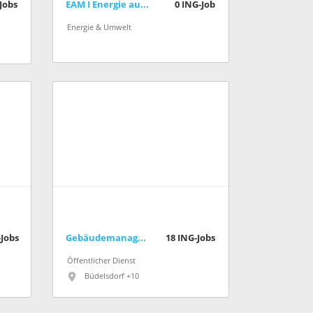
Jobs
EAM I Energie aus der Mitte
0
ING-Job
Energie & Umwelt
Jobs
Gebäudemanagement Schleswig-Holstein AöR
18
ING-Jobs
Öffentlicher Dienst
Büdelsdorf +10