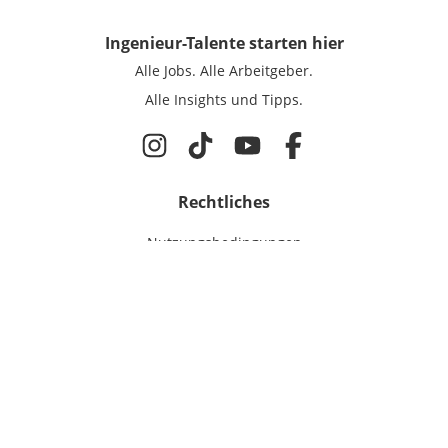
Ingenieur-Talente
starten hier
Alle Jobs.
Alle Arbeitgeber.
Alle Insights und Tipps.
Rechtliches
Nutzungsbedingungen
Datenschutz
Cookie-Einstellungen
Impressum
Für Ingenieure
Jobsuche
Für Unternehmen
Magazin & Insights