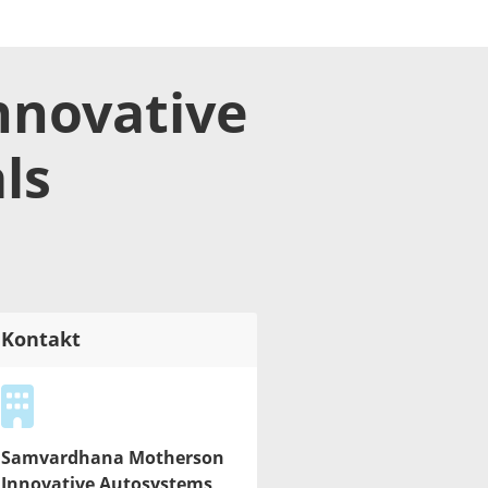
novative
ls
Kontakt
Samvardhana Motherson
Innovative Autosystems