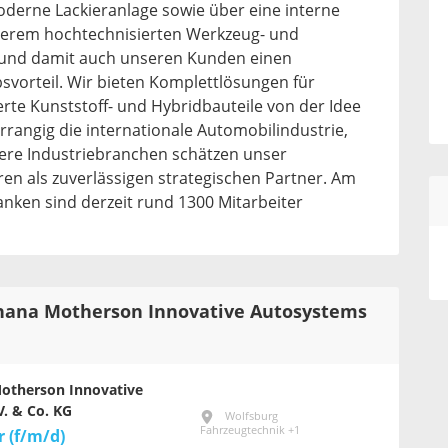
erne Lackieranlage sowie über eine interne
nserem hochtechnisierten Werkzeug- und
 und damit auch unseren Kunden einen
vorteil. Wir bieten Komplettlösungen für
rte Kunststoff- und Hybridbauteile von der Idee
orrangig die internationale Automobilindustrie,
ere Industriebranchen schätzen unser
ren als zuverlässigen strategischen Partner. Am
anken sind derzeit rund 1300 Mitarbeiter
dhana Motherson Innovative Autosystems
otherson Innovative
. & Co. KG
Wolfsburg
Fahrzeugtechnik +1
r (f/m/d)