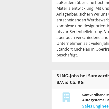
außerdem über eine hochmod
Materialentwicklung. Mit u
Anlagenbau sichern wir uns
entscheidenden Wettbewerbs
komplexe und designorientie
bis zur Serienbelieferung. V
aber auch verschiedene and
Unternehmen seit vielen Jah
Standort Michelau in Oberfr
beschäftigt.
3 ING-Jobs bei Samvar
B.V. & Co. KG
Samvardhana M
Autosystems B.V
Sales Enginee