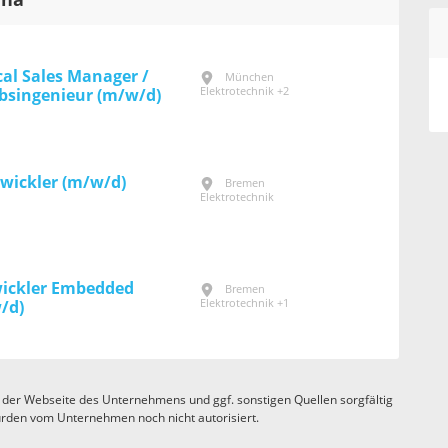
ena
cal Sales Manager /
München
Elektrotechnik +2
ebsingenieur (m/w/d)
wickler (m/w/d)
Bremen
Elektrotechnik
ickler Embedded
Bremen
Elektrotechnik +1
/d)
 der Webseite des Unternehmens und ggf. sonstigen Quellen sorgfältig
rden vom Unternehmen noch nicht autorisiert.