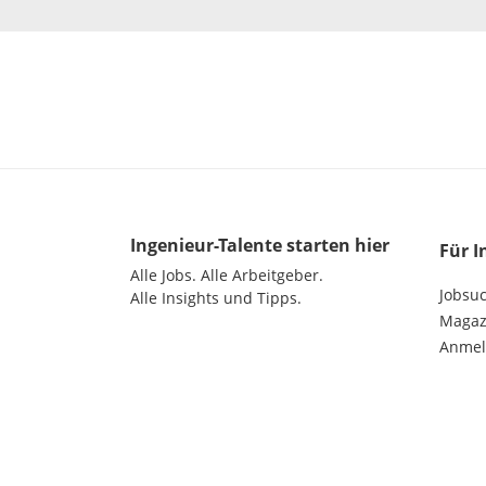
Ingenieur-Talente
starten hier
Für I
Alle Jobs.
Alle Arbeitgeber.
Jobsu
Alle Insights und Tipps.
Magazi
Anme
©
2026
get in GmbH