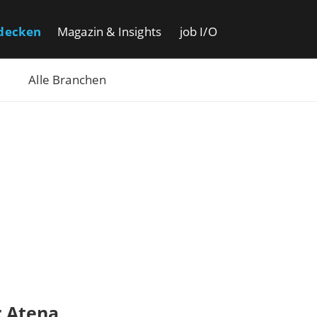
decken
Magazin & Insights
job I/O
Alle Branchen
r Atena