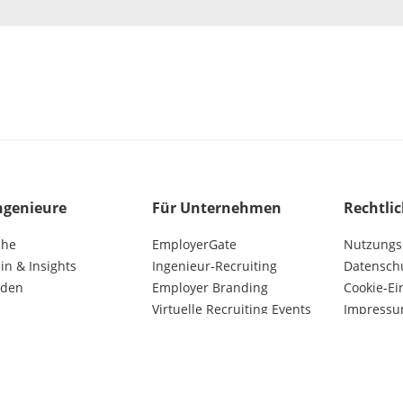
ngenieure
Für Unternehmen
Rechtli
che
EmployerGate
Nutzungs
n & Insights
Ingenieur-Recruiting
Datensch
lden
Employer Branding
Cookie-Ei
Virtuelle Recruiting Events
Impress
Kunden AGB