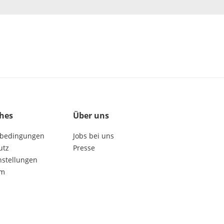
ches
Über uns
bedingungen
Jobs bei uns
utz
Presse
nstellungen
um
get social: