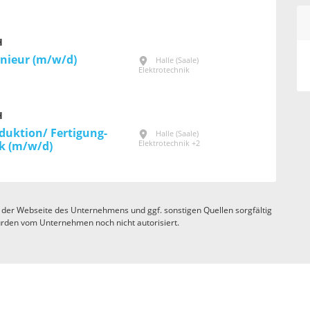
H
enieur (m/w/d)
Halle (Saale)
Elektrotechnik
H
duktion/ Fertigung-
Halle (Saale)
Elektrotechnik +2
ik (m/w/d)
 der Webseite des Unternehmens und ggf. sonstigen Quellen sorgfältig
rden vom Unternehmen noch nicht autorisiert.