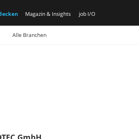
decken
Magazin & Insights
job I/O
Alle Branchen
TEC GmbH