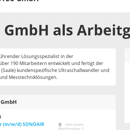
C GmbH
als
Arbeit
hrender Lösungsspezialist in der
über 190 Mitarbeitern entwickelt und fertigt der
 (Saale) kundenspezifische Ultraschallwandler und
 und Messtechniklösungen.
C GmbH
H
r (m/w/d) SONOAIR
Halle (Saale)
Maschinenbau +1