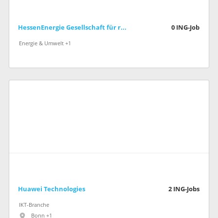
HessenEnergie Gesellschaft für rationelle Energienutzung mbH
0
ING-Job
Energie & Umwelt +1
Huawei Technologies
2
ING-Jobs
IKT-Branche
Bonn +1