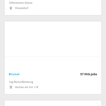
Öffentlicher Dienst
Düsseldorf
Brunel
57
ING-Jobs
Ing-Büros/Beratung
Aschau am Inn +18