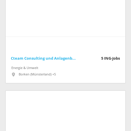
Cteam Consulting und Anlagenbau GmbH
5
ING-Jobs
Energie & Umwelt
Borken (Münsterland) +5