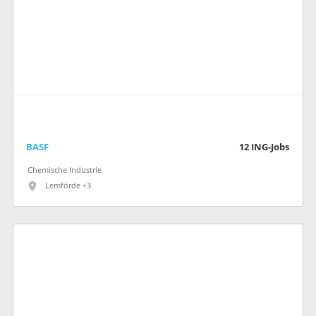
BASF
12
ING-Jobs
Chemische Industrie
Lemförde +3