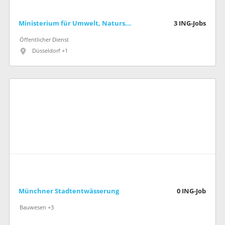
Ministerium für Umwelt, Naturschutz und Verkehr des Landes Nordrhein-Westfalen
3
ING-Jobs
Öffentlicher Dienst
Düsseldorf +1
Münchner Stadtentwässerung
0
ING-Job
Bauwesen +3