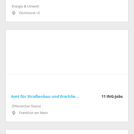
Energie & Umwelt
Dortmund +5
Amt für Straßenbau und Erschließung (Stadt Frankfurt am Main)
11
ING-Jobs
Öffentlicher Dienst
Frankfurt am Main