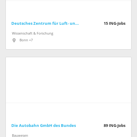
Deutsches Zentrum für Luft- und Raumfahrt (DLR)
15
ING-Jobs
Wissenschaft & Forschung
Bonn +7
Die Autobahn GmbH des Bundes
89
ING-Jobs
Bauwesen