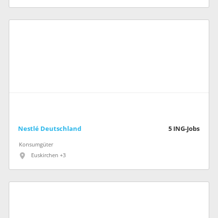
Nestlé Deutschland
5
ING-Jobs
Konsumgüter
Euskirchen +3