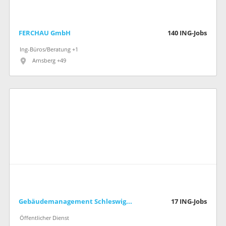
FERCHAU GmbH
140
ING-Jobs
Ing-Büros/Beratung +1
Arnsberg +49
Gebäudemanagement Schleswig-Holstein AöR
17
ING-Jobs
Öffentlicher Dienst