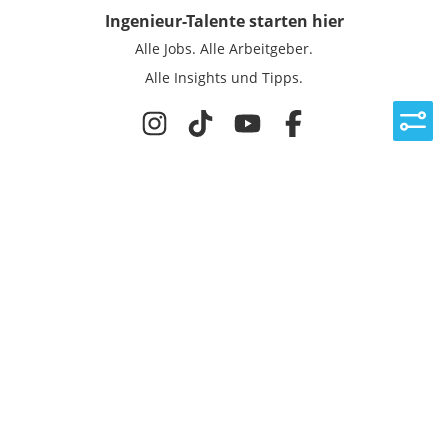
Ingenieur-Talente
starten hier
Alle Jobs.
Alle Arbeitgeber.
Alle Insights und Tipps.
Rechtliches
Nutzungsbedingungen
Datenschutz
Cookie-Einstellungen
Impressum
Für Ingenieure
Jobsuche
Für Unternehmen
Magazin & Insights
Anmelden
EmployerGate
Über uns