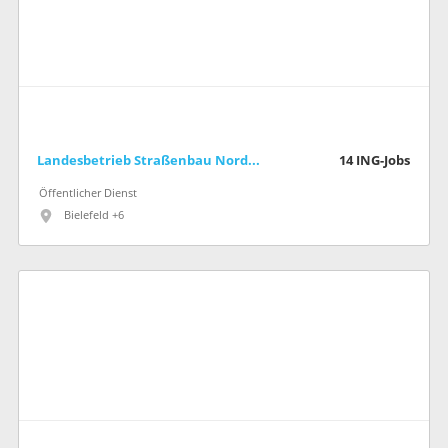
Landesbetrieb Straßenbau Nordrhein-Westfalen
14
ING-Jobs
Öffentlicher Dienst
Bielefeld +6