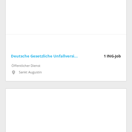
Deutsche Gesetzliche Unfallversicherung e.V. (DGUV)
1
ING-Job
Öffentlicher Dienst
Sankt Augustin