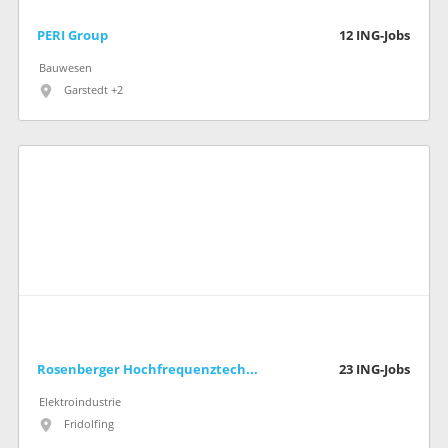
PERI Group
12
ING-Jobs
Bauwesen
Garstedt +2
Rosenberger Hochfrequenztechnik GmbH & Co. KG
23
ING-Jobs
Elektroindustrie
Fridolfing