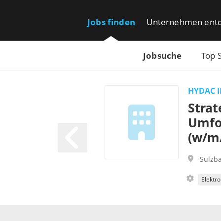
Jobs finden
Unternehmen ent
Jobsuche
Top 
HYDAC 
Strat
Umfo
(w/m
Sulzb
Elektro