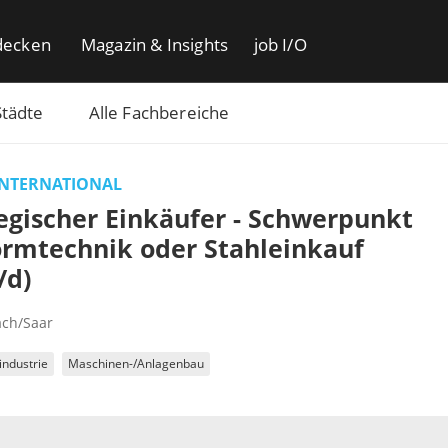
decken
Magazin & Insights
job I/O
Städte
Alle Fachbereiche
INTERNATIONAL
egischer Einkäufer - Schwerpunkt
rmtechnik oder Stahleinkauf
/d)
ach/Saar
industrie
Maschinen-/Anlagenbau