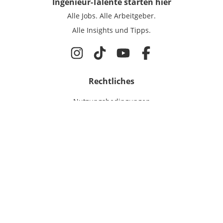
Ingenieur-Talente
starten hier
Alle Jobs.
Alle Arbeitgeber.
Alle Insights und Tipps.
Rechtliches
Nutzungsbedingungen
Datenschutz
Cookie-Einstellungen
Impressum
Für Ingenieure
Jobsuche
Für Unternehmen
Magazin & Insights
Anmelden
EmployerGate
Über uns