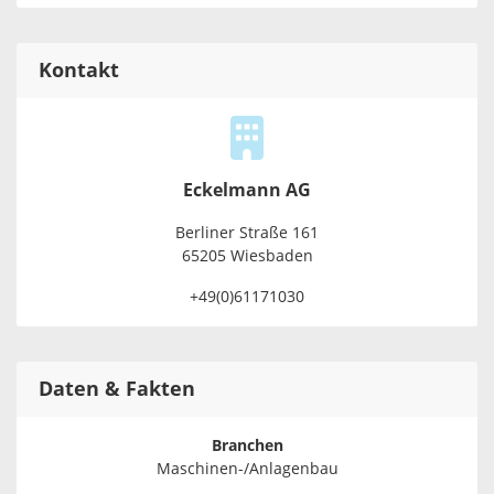
Kontakt
Eckelmann AG
Ber­li­ner Stra­ße 161
65205 Wies­ba­den
+49(0)61171030
Daten & Fakten
Branchen
Maschinen-/Anlagenbau