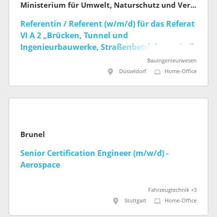
Ministerium für Umwelt, Naturschutz und Verkehr des Landes Nordrhein-Westfalen
Referentin / Referent (w/m/d) für das Referat
VI A 2 „Brücken, Tunnel und
Ingenieurbauwerke, Straßenbetrieb, Statistik
und IT im Fachbereich“ (befristet)
Bauingenieurwesen
Düsseldorf
Home-Office
Brunel
Senior Certification Engineer (m/w/d) -
Aerospace
Fahrzeugtechnik +3
Stuttgart
Home-Office