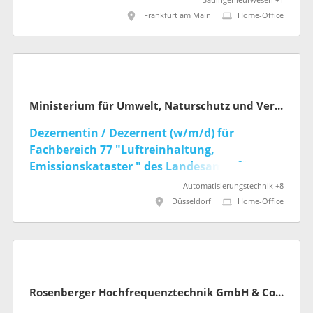
Bauingenieurwesen +1
Frankfurt am Main
Home-Office
Ministerium für Umwelt, Naturschutz und Verkehr des Landes Nordrhein-Westfalen
Dezernentin / Dezernent (w/m/d) für
Fachbereich 77 "Luftreinhaltung,
Emissionskataster " des Landesamts für
Natur, Umwelt und Klima NRW
Automatisierungstechnik +8
Düsseldorf
Home-Office
Rosenberger Hochfrequenztechnik GmbH & Co. KG