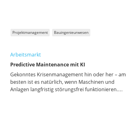
Projektmanagement
Bauingenieurwesen
Arbeitsmarkt
Predictive Maintenance mit KI
Gekonntes Krisenmanagement hin oder her – am
besten ist es natürlich, wenn Maschinen und
Anlagen langfristig störungsfrei funktionieren.
Dafür ist ihre regelmäßige Wartung essenziell.
Predictive Maintenance gilt heute als der
Königsweg. KI-unterstützt zählt sie zu den Säulen,
die die Industrie 4.0 zu einer wirklich „smarten“
Industrie machen.