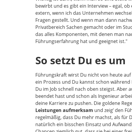
bewirbt und es gibt ein Interview – egal, o
extern, wenn ich das Unternehmen wechsel
Fragen gestellt. Und wenn man dann nachw
Privatbereich Sachen gemacht oder im Stu
das alles Komponenten, mit denen man na
Führungserfahrung hat und geeignet ist."
So setzt Du es um
Führungskraft wirst Du nicht von heute au
ein Prozess und Du kannst schon während D
Du im Job schnell nach oben steigst. Aber 
beendet hast und schon als Ingenieur arbei
deine Karriere zu pushen. Die goldene Rege
Leistungen aufmerksam
und zeig’ den F
regelmäßig, dass Du mehr machst, als für D
natürlich ein bisschen Einsatz und Aufwan
Chancen ziemlich gut, dass sie bei einer f