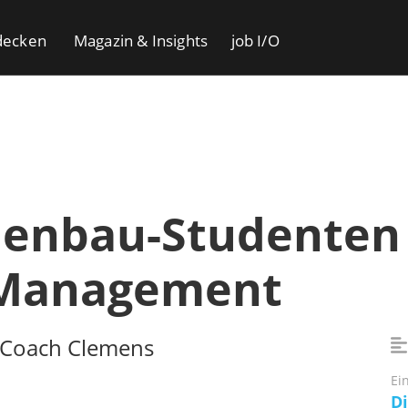
decken
Magazin & Insights
job I/O
enbau-Studenten 
 Management
e-Coach Clemens
Ei
Di