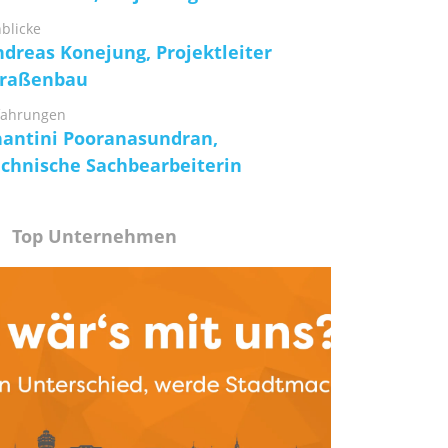
nblicke
dreas Konejung, Projektleiter
traßenbau
fahrungen
hantini Pooranasundran,
echnische Sachbearbeiterin
Top Unternehmen