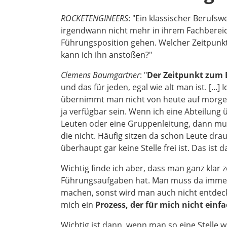
ROCKETENGINEERS
: "Ein klassischer Berufswe
irgendwann nicht mehr in ihrem Fachbereic
Führungsposition gehen. Welcher Zeitpunkt
kann ich ihn anstoßen?"
Clemens Baumgartner
: "
Der Zeitpunkt zum B
und das für jeden, egal wie alt man ist. [..
übernimmt man nicht von heute auf morgen
ja verfügbar sein. Wenn ich eine Abteilun
Leuten oder eine Gruppenleitung, dann muss
die nicht. Häufig sitzen da schon Leute dra
überhaupt gar keine Stelle frei ist. Das ist
Wichtig finde ich aber, dass man ganz klar z
Führungsaufgaben hat. Man muss da immer
machen, sonst wird man auch nicht entdeckt. 
mich ein
Prozess, der für mich nicht einf
Wichtig ist dann, wenn man so eine Stelle w