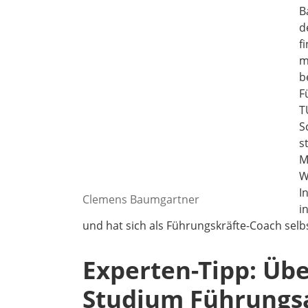
B
d
f
m
b
F
T
S
s
M
W
I
Clemens Baumgartner
i
und hat sich als Führungskräfte-Coach sel
Experten-Tipp: Üb
Studium Führungs