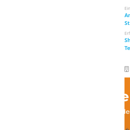
Ei
An
S
Er
S
T