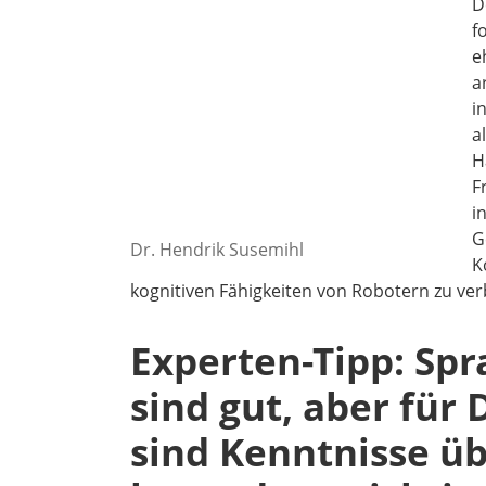
D
f
e
a
i
a
H
F
i
G
Dr. Hendrik Susemihl
K
kognitiven Fähigkeiten von Robotern zu ver
Experten-Tipp: Sp
sind gut, aber für 
sind Kenntnisse üb