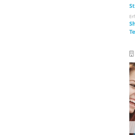
S
Er
S
T