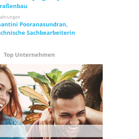
traßenbau
fahrungen
hantini Pooranasundran,
echnische Sachbearbeiterin
Top Unternehmen