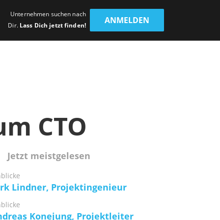
Unternehmen suchen nach
ANMELDEN
Dir.
Lass Dich jetzt finden!
zum CTO
Jetzt meistgelesen
nblicke
rk Lindner, Projektingenieur
nblicke
dreas Konejung, Projektleiter