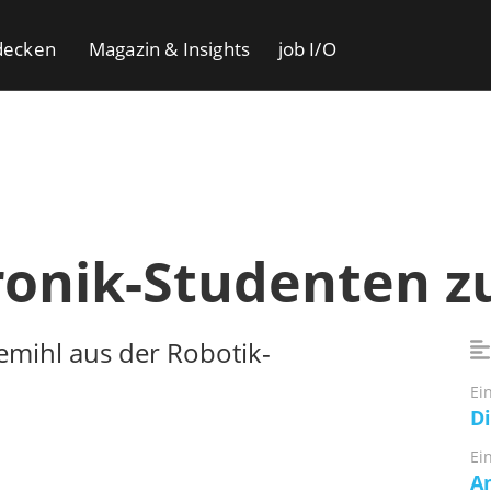
decken
Magazin & Insights
job I/O
onik-Studenten 
emihl aus der Robotik-
Ei
Di
Ei
An