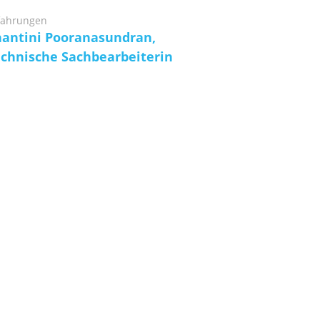
fahrungen
hantini Pooranasundran,
echnische Sachbearbeiterin