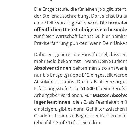
Die Entgeltstufe, die für einen Job gilt, steh
der Stellenausschreibung. Dort siehst Du au
eine Stelle vorausgesetzt wird. Die
formale
öffentlichen Dienst übrigens ein besonde
zur freien Wirtschaft kannst Du hier nämli
Praxiserfahrung punkten, wenn Dein Uni-Abs
Dabei gilt generell die Faustformel, dass D
mehr Geld bekommst – wenn Dein Studiena
Absolvent:innen
bekommen also am wenig
nur bis Entgeltgruppe E12 eingestellt werden
Absolvent:in kannst Du so z.B. als Versorgu
Erfahrungsstufe 1 ca.
51.500 €
beim Berufsei
Arbeitgeber verdienen. Für
Master-Absolve
Ingenieur:innen
, die z.B. als Teamleiter:i
einsteigen, gibt es dann Gehälter zwischen
Graden ist dann zu Beginn der Karriere ein
(ebenfalls Stufe 1) für Dich drin.