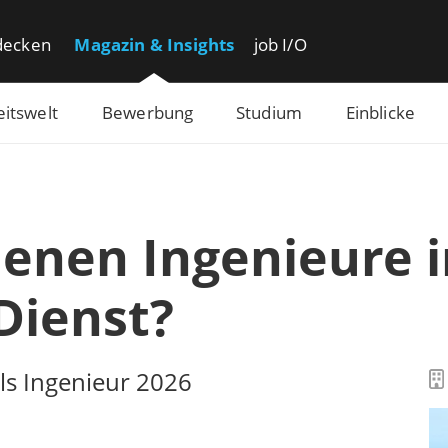
decken
Magazin & Insights
job I/O
eitswelt
Bewerbung
Studium
Einblicke
dienen Ingenieure 
Dienst?
ls Ingenieur 2026