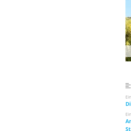
Ei
Di
Ei
An
S