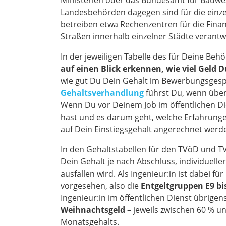
Ministerien oder das Bundesamt für Bau
Landesbehörden dagegen sind für die einz
betreiben etwa Rechenzentren für die Fina
Straßen innerhalb einzelner Städte verantwo
In der jeweiligen Tabelle des für Deine Beh
auf einen Blick erkennen, wie viel Geld
wie gut Du Dein Gehalt im Bewerbungsgespr
Gehaltsverhandlung
führst Du, wenn überh
Wenn Du vor Deinem Job im öffentlichen Die
hast und es darum geht, welche Erfahrung
auf Dein Einstiegsgehalt angerechnet werd
In den Gehaltstabellen für den TVöD und T
Dein Gehalt je nach Abschluss, individuell
ausfallen wird. Als Ingenieur:in ist dabei 
vorgesehen, also die
Entgeltgruppen E9 bi
Ingenieur:in im öffentlichen Dienst übrige
Weihnachtsgeld
– jeweils zwischen 60 % u
Monatsgehalts.