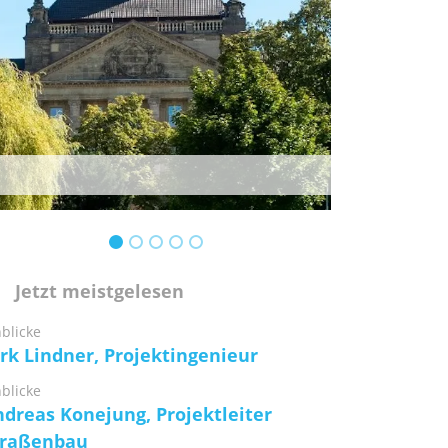
Jetzt meistgelesen
nblicke
rk Lindner, Projektingenieur
nblicke
dreas Konejung, Projektleiter
traßenbau