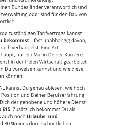
wesen und Raumordnung.
elnen Bundesländer verantwortlich und
nzverwaltung oder sind für den Bau von
rtlich.
örde zuständigen Tarifvertrags kannst
 Du bekommst
– fast unabhängig davon,
äch verhandelst. Eine Art
aupt, nur ein Mal in Deiner Karriere:
nst in der freien Wirtschaft gearbeitet
en Du vorweisen kannst und wie diese
en können.
V-L kannst Du genau ablesen, wie hoch
er Position und Deiner Berufserfahrung
für Dich der gehobene und höhere Dienst
s E15
. Zusätzlich bekommst Du als
ns auch noch
Urlaubs- und
nd 80 % eines durchschnittlichen