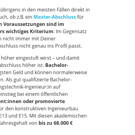
t übrigens in den meisten Fällen direkt in
ch, ob z.B. ein
Master-Abschluss
für
n Voraussetzungen sind im
rs wichtiges Kriterium
: Im Gegensatz
ch nicht immer mit Deiner
chluss nicht genau ins Profil passt.
u höher eingestuft wirst – und damit
bschluss höher ist.
Bachelor-
sten Geld und können normalerweise
. Als gut qualifizierte Bachelor-
ngstechnik-Ingenieur:in auf
nstieg bei einem öffentlichen
nt:innen oder promovierte
n für den konstruktiven Ingenieurbau
 E13 und E15. Mit diesen akademischen
 Jahresgehalt von
bis zu 68.000 €