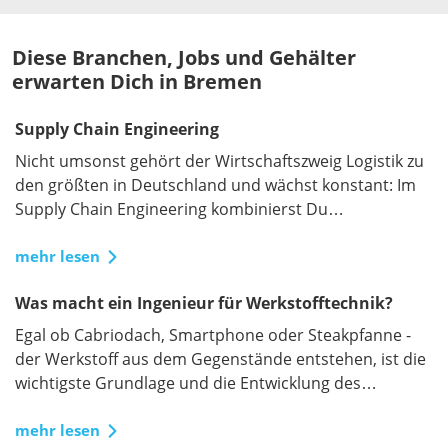
Diese Branchen, Jobs und Gehälter
erwarten Dich in Bremen
Supply Chain Engineering
Nicht umsonst gehört der Wirtschaftszweig Logistik zu
den größten in Deutschland und wächst konstant: Im
Supply Chain Engineering kombinierst Du
ingenieurswissenschaftliches Know-how mit den
neusten Technologien, um Lieferketten nicht nur
mehr lesen
effizient, sondern gleichzeitig nachhaltig und resilient
Was macht ein Ingenieur für Werkstofftechnik?
umzusetzen.
Egal ob Cabriodach, Smartphone oder Steakpfanne -
der Werkstoff aus dem Gegenstände entstehen, ist die
wichtigste Grundlage und die Entwicklung des
optimalen Materials vereinfacht unseren Alltag.
mehr lesen