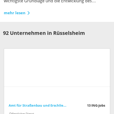
wichtigste Grundlage und die Entwicklung des
optimalen Materials vereinfacht unseren Alltag.
mehr lesen
92 Unternehmen in Rüsselsheim
Amt für Straßenbau und Erschließung (Stadt Frankfurt am Main)
13
ING-Jobs
Öffentlicher Dienst