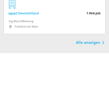
agap2 Deutschland
1
ING-Job
Ing-Büros/Beratung
Frankfurt am Main
Alle anzeigen