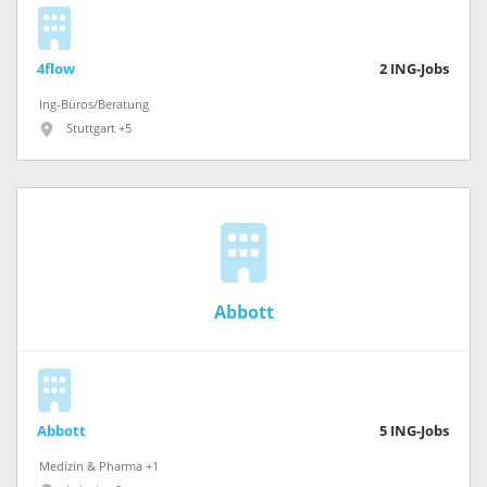
4flow
2
ING-Jobs
Ing-Büros/Beratung
Stuttgart +5
Abbott
Abbott
5
ING-Jobs
Medizin & Pharma +1