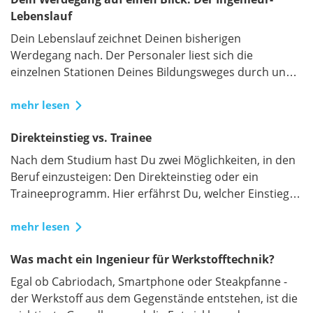
Lebenslauf
Dein Lebenslauf zeichnet Deinen bisherigen
Werdegang nach. Der Personaler liest sich die
einzelnen Stationen Deines Bildungsweges durch und
setzt sich diese zu einem Gesamtbild zusammen.
Deshalb ist der richtige Lebenslauf bei Deiner
mehr lesen
Bewerbung besonders wichtig. Hier ein paar Tipps
Direkteinstieg vs. Trainee
speziell für Ingenieure
Nach dem Studium hast Du zwei Möglichkeiten, in den
Beruf einzusteigen: Den Direkteinstieg oder ein
Traineeprogramm. Hier erfährst Du, welcher Einstieg
besser für Dich geeignet ist.
mehr lesen
Was macht ein Ingenieur für Werkstofftechnik?
Egal ob Cabriodach, Smartphone oder Steakpfanne -
der Werkstoff aus dem Gegenstände entstehen, ist die