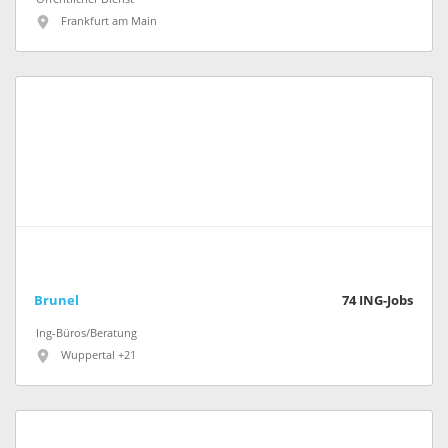
Frankfurt am Main
Brunel
74
ING-Jobs
Ing-Büros/Beratung
Wuppertal +21